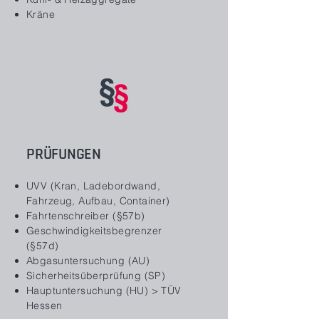
Kräne
PRÜFUNGEN
UVV (Kran, Ladebordwand,
Fahrzeug, Aufbau, Container)
Fahrtenschreiber (§57b)
Geschwindigkeitsbegrenzer
(§57d)
Abgasuntersuchung (AU)
Sicherheitsüberprüfung (SP)
Hauptuntersuchung (HU) > TÜV
Hessen