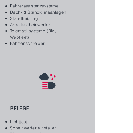
Fahrerassistenzsysteme
Dach- & Standklimaanlagen
Standheizung
Arbeitsscheinwerfer
Telematiksysteme (Rio,
Webfleet)
Fahrtenschreiber
PFLEGE
Lichttest
Scheinwerfer einstellen