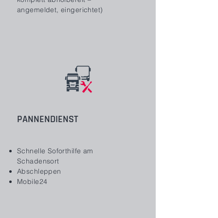
angemeldet, eingerichtet)
PANNENDIENST
Schnelle Soforthilfe am
Schadensort
Abschleppen
Mobile24