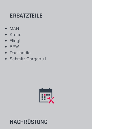
ERSATZTEILE
MAN
Krone
Fliegl
BPW
Dhollandia
Schmitz Cargobull
NACHRÜSTUNG