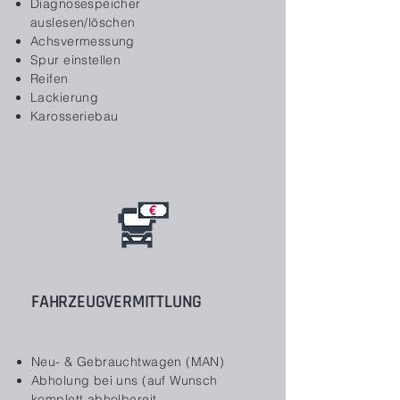
Diagnosespeicher
auslesen/löschen
Achsvermessung
Spur einstellen
Reifen
Lackierung
Karosseriebau
FAHRZEUGVERMITTLUNG
Neu- & Gebrauchtwagen (MAN)
Abholung bei uns (auf Wunsch
komplett abholbereit –