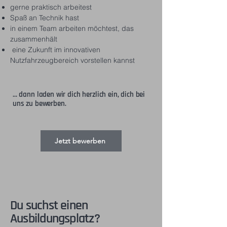
gerne praktisch arbeitest
Spaß an Technik hast
in einem Team arbeiten möchtest, das
zusammenhält
eine Zukunft im innovativen
Nutzfahrzeugbereich vorstellen kannst
​... dann laden wir dich herzlich ein, dich bei
uns zu bewerben.
Jetzt bewerben
Du suchst einen
Ausbildungsplatz?