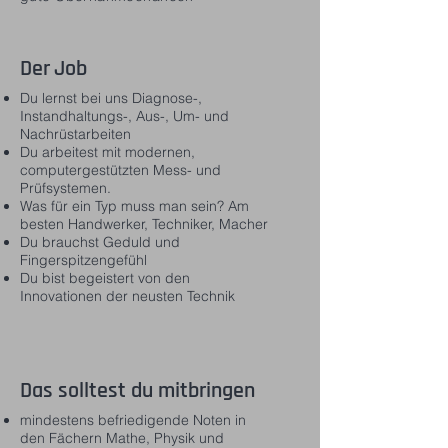
Der Job
Du lernst bei uns Diagnose-,
Instandhaltungs-, Aus-, Um- und
Nachrüstarbeiten
Du arbeitest mit modernen,
computergestützten Mess- und
Prüfsystemen.
Was für ein Typ muss man sein? Am
besten Handwerker, Techniker, Macher
Du brauchst Geduld und
Fingerspitzengefühl
Du bist begeistert von den
Innovationen der neusten Technik
Das solltest du mitbringen
mindestens befriedigende Noten in
den Fächern Mathe, Physik und