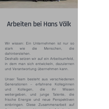
Arbeiten bei Hans Völk
Wir wissen: Ein Unternehmen ist nur so
stark wie die Menschen, die
dahinterstehen.
Deshalb setzen wir auf ein Arbeitsumfeld,
in dem man sich entwickeln, dazulernen
und Verantwortung übernehmen kann.
Unser Team besteht aus verschiedenen
Generationen – erfahrene Kolleginnen
und Kollegen, die ihr Wissen
weitergeben, und junge Talente, die
frische Energie und neue Perspektiven
einbringen. Diese Zusammenarbeit auf