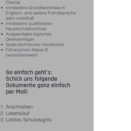
Chemie
mindestens Grundkenntnisse in
Englisch, eine weitere Fremdsprache
wäre vorteilhaft
mindestens qualifizierten
Hauptschulabschluss
Ausgeprägtes logisches
Denkvermögen
Gutes technisches Verständnis
Führerschein Klasse B
(wünschenswert)
So einfach geht's:
Schick uns folgende
Dokumente ganz einfach
per Mail:
Anschreiben
Lebenslauf
Letztes Schulzeugnis